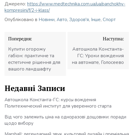
Джерело:
https://www.medtechnika.com.ua/ua/panchokhy-
kompresiini/f/2-j-klass/
Опубліковано в
Новини
,
Авто
,
Здоров'я
,
Інше
,
Спорт
Навігація
Попередня:
Наступна:
записів
Купити огорожу
Автошкола Константа-
габіон: практичне та
ГС: Уроки вождения
естетичне рішення для
на автомате, Голосеево
вашого ландшафту
Недавні Записи
Автошкола Константа-ГС: курсы вождения
Политехнический институт для уверенного старта
Від чого залежить ціна на одноразові дощовики: поради
щодо вибору
Marshall: легендарний звук, культовий дизайн і преміальна