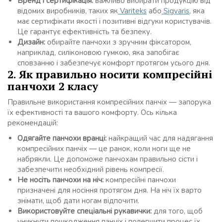
Бренд і сертифікація:
важливо вибирати продукцію від
відомих виробників, таких як
Variteks
або
Sigvaris
, яка
має сертифікати якості і позитивні відгуки користувачів.
Це гарантує ефективність та безпеку.
Дизайн:
обирайте панчохи з зручним фіксатором,
наприклад, силіконовою гумкою, яка запобігає
сповзанню і забезпечує комфорт протягом усього дня.
2. Як правильно носити компресійні
панчохи 2 класу
Правильне використання компресійних панчіх — запорука
їх ефективності та вашого комфорту. Ось кілька
рекомендацій:
Одягайте панчохи вранці:
найкращий час для надягання
компресійних панчіх — це ранок, коли ноги ще не
набрякли. Це допоможе панчохам правильно сісти і
забезпечити необхідний рівень компресії.
Не носіть панчохи на ніч:
компресійні панчохи
призначені для носіння протягом дня. На ніч їх варто
знімати, щоб дати ногам відпочити.
Використовуйте спеціальні рукавички:
для того, щоб
уникнути пошкодження панчіх і полегшити процес їх