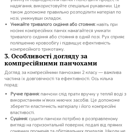
надягання, використовуйте спеціальні рукавички. Це
також допоможе правильно розподілити матеріал по
нозі, уникнувши складок.
Уникайте тривалого сидіння або стояння:
навіть при
носінні компресійних панчіх намагайтеся уникати
тривалого сидіння або стояння в одній позі. Рух сприяє
поліпшенню кровообігу і підвищує ефективність
компресійного трикотажу.
3. Особливості догляду за
компресійними панчохами
Догляд за компресійними панчохами 2 класу — важлива
частина їх довговічності та ефективності. Ось кілька
порад:
Ручне прання:
панчохи слід прати вручну у теплій воді з
використанням м’яких миючих засобів. Це допоможе
зберегти еластичність матеріалу і його компресійні
властивості.
Сушіння:
сушити панчохи потрібно в розправленому
вигляді на горизонтальній поверхні, подалі від прямих
сонячних променів та обігрівальних приладів. Ніколи не