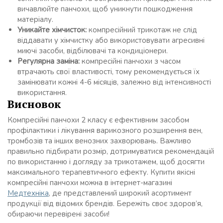
вичавлюйте панчохи, щоб уникнути пошкодження
матеріалу.
Уникайте хімчисток:
компресійний трикотаж не слід
віддавати у хімчистку або використовувати агресивні
миючі засоби, відбілювачі та кондиціонери.
Регулярна заміна:
компресійні панчохи з часом
втрачають свої властивості, тому рекомендується їх
замінювати кожні 4-6 місяців, залежно від інтенсивності
використання.
Висновок
Компресійні панчохи 2 класу є ефективним засобом
профілактики і лікування варикозного розширення вен,
тромбозів та інших венозних захворювань. Важливо
правильно підбирати розмір, дотримуватися рекомендацій
по використанню і догляду за трикотажем, щоб досягти
максимального терапевтичного ефекту. Купити якісні
компресійні панчохи можна в інтернет-магазині
Медтехніка
, де представлений широкий асортимент
продукції від відомих брендів. Бережіть своє здоров’я,
обираючи перевірені засоби!