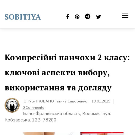
Skip
to
SOBITIYA
content
TOG
NAVI
Компресійні панчохи 2 класу:
ключові аспекти вибору,
використання та догляду
ОПУБЛІКОВАНО
Тетяна Сидоренко
13.01.2025
0 Comments
Івано-Франківська область, Коломия, вул.
Кобзарська, 12В, 78200