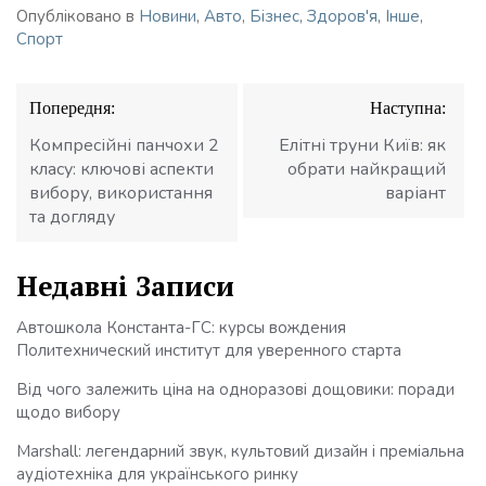
Опубліковано в
Новини
,
Авто
,
Бізнес
,
Здоров'я
,
Інше
,
Спорт
Навігація
Попередня:
Наступна:
записів
Компресійні панчохи 2
Елітні труни Київ: як
класу: ключові аспекти
обрати найкращий
вибору, використання
варіант
та догляду
Недавні Записи
Автошкола Константа-ГС: курсы вождения
Политехнический институт для уверенного старта
Від чого залежить ціна на одноразові дощовики: поради
щодо вибору
Marshall: легендарний звук, культовий дизайн і преміальна
аудіотехніка для українського ринку