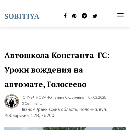
Skip
to
SOBITIYA
content
TOG
NAVI
Автошкола Константа-ГС:
Уроки вождения на
автомате, Голосеево
ОПУБЛІКОВАНО
Тетяна Сидоренко
07.03.2025
0 Comments
Івано-Франківська область, Коломия, вул.
Кобзарська, 12В, 78200